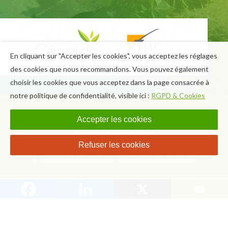
En cliquant sur "Accepter les cookies", vous acceptez les réglages
des cookies que nous recommandons. Vous pouvez également
choisir les cookies que vous acceptez dans la page consacrée à
notre politique de confidentialité, visible ici :
RGPD & Cookies
FAQ
Presse
Mentions légales
Accepter les cookies
Politique de confidentialité
Refuser les cookies
© Copyright UNILET 2021 – Réalisé par ADOCOM-RP