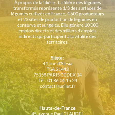
À propos de la filière : La filière des légumes
transformés représente 1/3 des surfaces de
légumes cultivés en France, 4 500 producteurs
et 23 sites de production de légumes en
conserve et surgelés. Elle génère 10 000
emplois directs et des milliers d’emplois
indirects qui participent à la vitalité des
territoires.
Siège :
44, rue d'Alésia
TSA 21443
75158 PARIS CEDEX 14
Tél : 01.86.04.15.24
contact@unilet.fr
Hauts-de-France
45, avenue Paul CLAUDEL