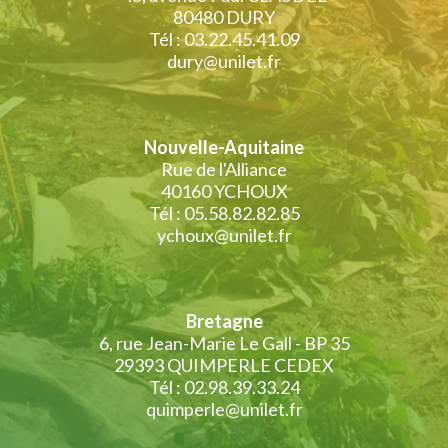
80480 DURY
Tél : 03.22.45.41.09
dury@unilet.fr
Nouvelle-Aquitaine
Rue de l'Alliance
40160 YCHOUX
Tél : 05.58.82.82.85
ychoux@unilet.fr
Bretagne
6, rue Jean-Marie Le Gall - BP 35
29393 QUIMPERLE CEDEX
Tél : 02.98.39.33.24
quimperle@unilet.fr