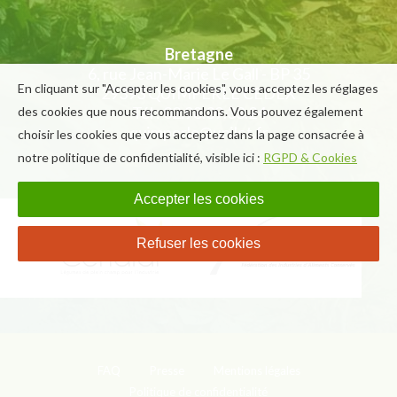
Bretagne
6, rue Jean-Marie Le Gall - BP 35
En cliquant sur "Accepter les cookies", vous acceptez les réglages
29393 QUIMPERLE CEDEX
Tél : 02.98.39.33.24
des cookies que nous recommandons. Vous pouvez également
quimperle@unilet.fr
choisir les cookies que vous acceptez dans la page consacrée à
notre politique de confidentialité, visible ici :
RGPD & Cookies
Accepter les cookies
Refuser les cookies
FAQ
Presse
Mentions légales
Politique de confidentialité