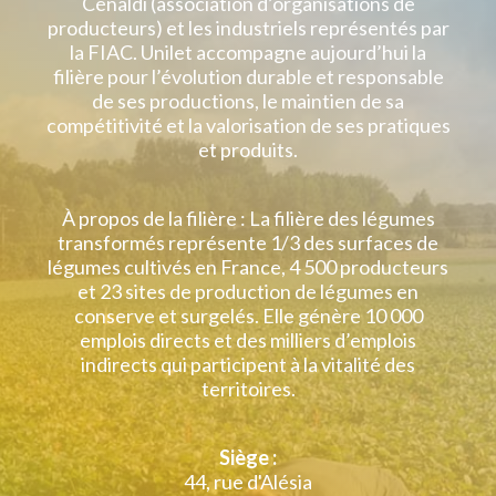
Cénaldi (association d’organisations de
producteurs) et les industriels représentés par
la FIAC. Unilet accompagne aujourd’hui la
filière pour l’évolution durable et responsable
de ses productions, le maintien de sa
compétitivité et la valorisation de ses pratiques
et produits.
À propos de la filière : La filière des légumes
transformés représente 1/3 des surfaces de
légumes cultivés en France, 4 500 producteurs
et 23 sites de production de légumes en
conserve et surgelés. Elle génère 10 000
emplois directs et des milliers d’emplois
indirects qui participent à la vitalité des
territoires.
Siège :
44, rue d'Alésia