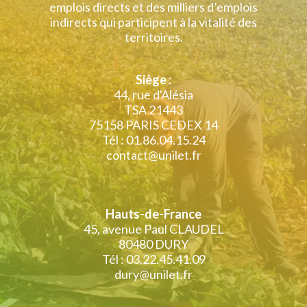
emplois directs et des milliers d’emplois
indirects qui participent à la vitalité des
territoires.
Siège :
44, rue d'Alésia
TSA 21443
75158 PARIS CEDEX 14
Tél : 01.86.04.15.24
contact@unilet.fr
Hauts-de-France
45, avenue Paul CLAUDEL
80480 DURY
Tél : 03.22.45.41.09
dury@unilet.fr