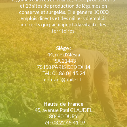
et 23 sites de production de légumes en
conserve et surgelés. Elle génère 10 000
emplois directs et des milliers d’emplois
indirects qui participent à la vitalité des
territoires.
Siège :
44, rue d'Alésia
TSA 21443
75158 PARIS CEDEX 14
Tél : 01.86.04.15.24
contact@unilet.fr
Hauts-de-France
45, avenue Paul CLAUDEL
80480 DURY
Tél : 03.22.45.41.09