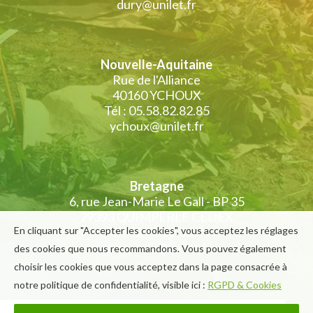
dury@unilet.fr
Nouvelle-Aquitaine
Rue de l'Alliance
40160 YCHOUX
Tél : 05.58.82.82.85
ychoux@unilet.fr
Bretagne
6, rue Jean-Marie Le Gall - BP 35
29393 QUIMPERLE CEDEX
En cliquant sur "Accepter les cookies", vous acceptez les réglages
Tél : 02.98.39.33.24
quimperle@unilet.fr
des cookies que nous recommandons. Vous pouvez également
choisir les cookies que vous acceptez dans la page consacrée à
notre politique de confidentialité, visible ici :
RGPD & Cookies