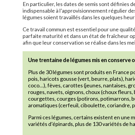
En particulier, les dates de semis sont définies 
indispensable à l’approvisionnement régulier des
légumes soient travaillés dans les quelques heure
Ce travail commun est essentiel pour une qualit
parfaite maturité et dans un état de fraîcheur o
afin que leur conservation se réalise dans les me
Une trentaine de légumes mis en conserve 
Plus de 30 légumes sont produits en France po
pois, haricots gousse (vert, beurre, plats), ha
coco…), fèves, carottes (jeunes, nantaises, gro
rouges, navets, oignons, choux (choux fleurs, 
courgettes, courges (potirons, potimarrons, bu
aromatiques (cerfeuil, ciboulette, coriandre, 
Parmi ces légumes, certains existent en une mul
variétés d’épinards, plus de 130 variétés de ha