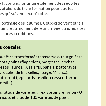
de façon à garantir un étalement des récoltes
 ateliers de transformation pour que les
s qui suivent leur récolte.
é optimale des légumes. Ceux-ci doivent être à
ptimale au moment de leur arrivée dans les sites
illeures conditions.
ou congelés
ur être transformés (conserve ou surgelés) :
ricots grains (flageolets, mogettes, pochas,
sses, jaunes…), salsifis, panais, betteraves
brocolis, de Bruxelles, rouge, Milan…),
tternut), épinards, oseille, cresson, herbes
persil…)…
titude de variétés : il existe ainsi envrion 40
ricots et plus de 130 variétés de pois !