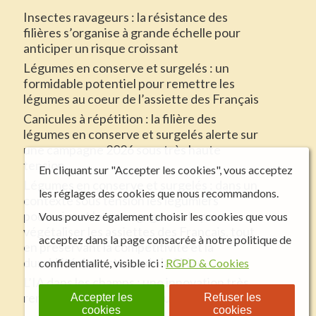
Insectes ravageurs : la résistance des
filières s’organise à grande échelle pour
anticiper un risque croissant
Légumes en conserve et surgelés : un
formidable potentiel pour remettre les
légumes au coeur de l’assiette des Français
Canicules à répétition : la filière des
légumes en conserve et surgelés alerte sur
une campagne 2026 sous très haute
tension
En cliquant sur "Accepter les cookies", vous acceptez
Légumes en conserve et surgelés : dans un
les réglages des cookies que nous recommandons.
contexte sous tension les légumiers
poursuivent leurs engagements pour
Vous pouvez également choisir les cookies que vous
végétaliser les assiettes des Français, tout
acceptez dans la page consacrée à notre politique de
en préservant la compétitivité et la
durabilité des acteurs de la filière
confidentialité, visible ici :
RGPD & Cookies
L’IA dans les champs : une innovation très
remarquée aux méca-culturales
Accepter les
Refuser les
cookies
cookies