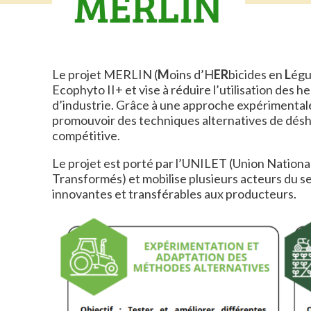
Le projet MERLIN (
M
oins d’H
ER
bicides en
L
égu
Ecophyto II+ et vise à réduire l’utilisation des 
d’industrie. Grâce à une approche expérimentale 
promouvoir des techniques alternatives de dés
compétitive.
Le projet est porté par l’UNILET (Union Nation
Transformés) et mobilise plusieurs acteurs du 
innovantes et transférables aux producteurs.