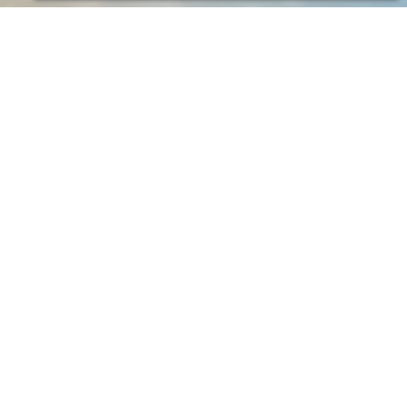
Hauts-de-France
45, avenue Paul CLAUDEL
80480 DURY
14
Tél : 03.22.45.41.09
dury@unilet.fr
Bretagne
6, rue Jean-Marie Le Gall - BP
35
29393 QUIMPERLE CEDEX
Tél : 02.98.39.33.24
quimperle@unilet.fr