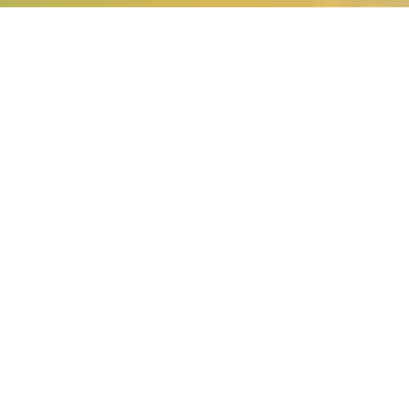
À propos d’UNILET : UNILET est l’interpro
légumes en conserve et surgelés. Elle est 
les organisations de producteurs de légum
Cénaldi (association d’organisations de pro
représentés par la FIAC. Unilet accompagne 
l’évolution durable et responsable de ses p
sa compétitivité et la valorisation de ses pr
À propos de la filière : La filière des légu
1/3 des surfaces de légumes cultivés en Fr
23 sites de production de légumes en conse
génère 10 000 emplois directs et des millier
participent à la vitalité des territoires.