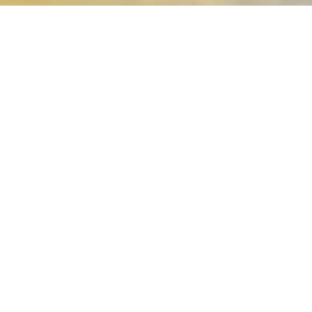
fession française des
Siège :
constituée de deux collèges,
44, rue d'Alésia
es représentés par le
TSA 21443
ducteurs) et les industriels
75158 PARIS CEDEX 
aujourd’hui la filière pour
Tél : 01.86.04.15.24
roductions, le maintien de
contact@unilet.fr
atiques et produits.
mes transformés représente
Nouvelle-Aquitaine
ance, 4 500 producteurs et
Rue de l'Alliance
rve et surgelés. Elle
40160 YCHOUX
s d’emplois indirects qui
Tél : 05.58.82.82.85
ychoux@unilet.fr