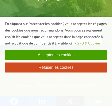
En cliquant sur "Accepter les cookies", vous acceptez les réglages
des cookies que nous recommandons. Vous pouvez également
choisir les cookies que vous acceptez dans la page consacrée à
notre politique de confidentialité, visible ici :
RGPD & Cookies
Accepter les cookies
FAQ
Presse
Mentions légales
Refuser les cookies
Politique de confidentialité
© Copyright UNILET 2021 – Réalisé par ADOCOM-RP