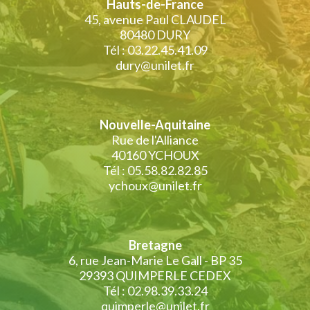
Hauts-de-France
45, avenue Paul CLAUDEL
80480 DURY
Tél : 03.22.45.41.09
dury@unilet.fr
Nouvelle-Aquitaine
Rue de l'Alliance
40160 YCHOUX
Tél : 05.58.82.82.85
ychoux@unilet.fr
Bretagne
6, rue Jean-Marie Le Gall - BP 35
29393 QUIMPERLE CEDEX
Tél : 02.98.39.33.24
quimperle@unilet.fr