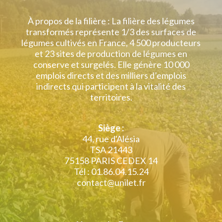
À propos de la filière : La filière des légumes
transformés représente 1/3 des surfaces de
légumes cultivés en France, 4 500 producteurs
et 23 sites de production de légumes en
conserve et surgelés. Elle génère 10 000
emplois directs et des milliers d’emplois
indirects qui participent à la vitalité des
territoires.
Siège :
44, rue d'Alésia
TSA 21443
75158 PARIS CEDEX 14
Tél : 01.86.04.15.24
contact@unilet.fr