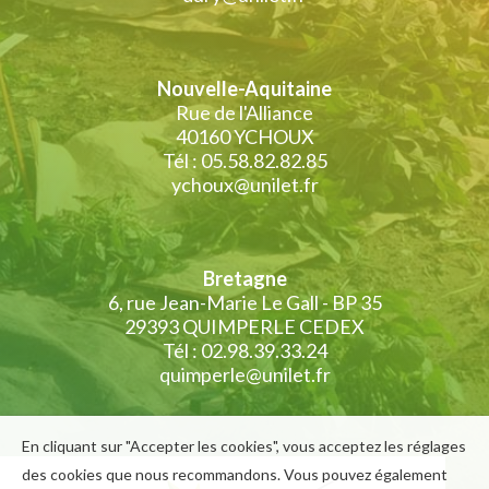
Nouvelle-Aquitaine
Rue de l'Alliance
40160 YCHOUX
Tél : 05.58.82.82.85
ychoux@unilet.fr
Bretagne
6, rue Jean-Marie Le Gall - BP 35
29393 QUIMPERLE CEDEX
Tél : 02.98.39.33.24
quimperle@unilet.fr
En cliquant sur "Accepter les cookies", vous acceptez les réglages
des cookies que nous recommandons. Vous pouvez également