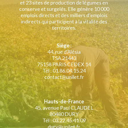
et 23 sites de production de légumes en
conserve et surgelés. Elle génère 10 000
emplois directs et des milliers d’emplois
indirects qui participent à la vitalité des
territoires.
Siège :
44, rue d'Alésia
TSA 21443
75158 PARIS CEDEX 14
Tél : 01.86.04.15.24
contact@unilet.fr
Hauts-de-France
45, avenue Paul CLAUDEL
80480 DURY
Tél : 03.22.45.41.09
dury@unilet.fr