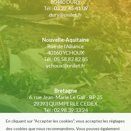
80480 DURY
Tél : 03.22.45.41.09
dury@unilet.fr
Nouvelle-Aquitaine
Rue de l'Alliance
40160 YCHOUX
Tél : 05.58.82.82.85
ychoux@unilet.fr
Bretagne
6, rue Jean-Marie Le Gall - BP 35
29393 QUIMPERLE CEDEX
Tél : 02.98.39.33.24
quimperle@unilet.fr
En cliquant sur "Accepter les cookies", vous acceptez les réglages
des cookies que nous recommandons. Vous pouvez également