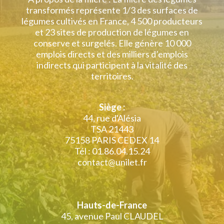
transformés représente 1/3 des surfaces de
légumes cultivés en France, 4 500 producteurs
et 23 sites de production de légumes en
conserve et surgelés. Elle génère 10 000
emplois directs et des milliers d’emplois
indirects qui participent à la vitalité des
territoires.
Siège :
44, rue d'Alésia
TSA 21443
75158 PARIS CEDEX 14
Tél : 01.86.04.15.24
contact@unilet.fr
Hauts-de-France
45, avenue Paul CLAUDEL